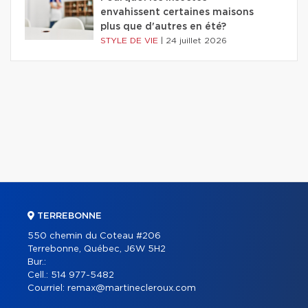
envahissent certaines maisons
plus que d'autres en été?
STYLE DE VIE
|
24 juillet 2026
TERREBONNE
550 chemin du Coteau #206
Terrebonne, Québec, J6W 5H2
Bur.:
Cell.:
514 977-5482
Courriel:
remax@martinecleroux.com